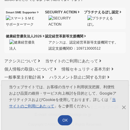
SECURITY ACTION
プラチナえるぼし認定
Smart SME Supporter
健康経営優良法人2026
認定経営革新等支援機関
アクシスは、認定経営革新等支援機関です。
認定支援機関ID：109713000512
アクシスについて
当サイトのご利用にあたって
個人情報の取扱いについて
情報セキュリティ基本方針
一般事業主行動計画
ハラスメント防止に関する方針
当ウェブサイトでは、お客様の当サイト利用状況把握、利便性
および品質の維持・サービス向上検討を目的として、Googleア
ナリティクスおよびCookieを使用しております。詳しくは「
当
サイトのご利用にあたって
」をご参照ください。
〒164-0012 東京都中野区本町1-32-2 ハーモニータワー2F
E-mail:
otoiawase@axisjp.co.jp
OK
Copyright © AXIS Co., Ltd. All Rights Reserved.