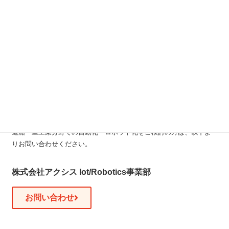
株式会社アクシスは、
日本のRainbow Robotics社公式代理店
とし
て、造船業を含む製造・物流・研究・医療分野におけるCobot導入を
支援しています。
■ お問い合わせ・デモのご案内
造船・重工業分野での自動化・ロボット化をご検討の方は、以下よ
りお問い合わせください。
株式会社アクシス Iot/Robotics事業部
お問い合わせ