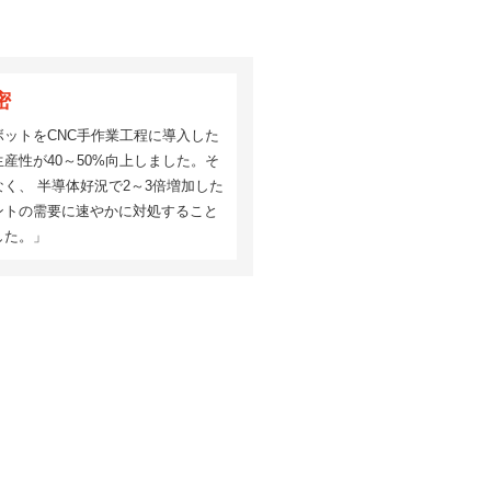
密
ボットをCNC手作業工程に導入した
産性が40～50%向上しました。そ
く、 半導体好況で2～3倍増加した
ントの需要に速やかに対処すること
した。」