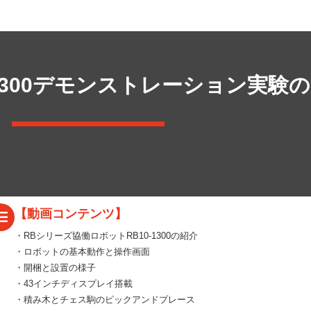
-1300デモンストレーション実験
【動画コンテンツ】
・RBシリーズ協働ロボットRB10-1300の紹介
・ロボットの基本動作と操作画面
・開梱と設置の様子
・43インチディスプレイ搭載
・積み木とチェス駒のピックアンドプレース