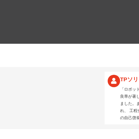
TPソ
「ロボッ
良率が著
ました。
れ、 工
の自己啓