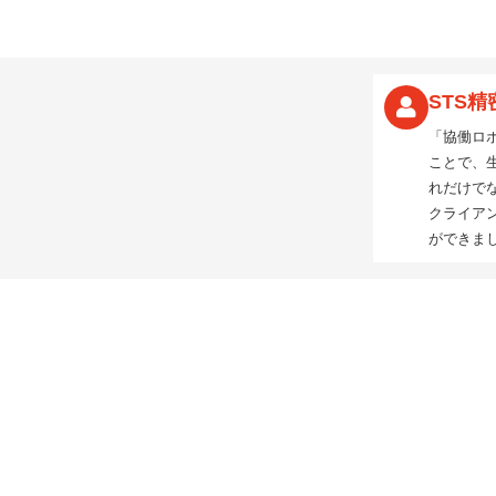
STS精
「協働ロ
ことで、生
れだけでな
クライア
ができま