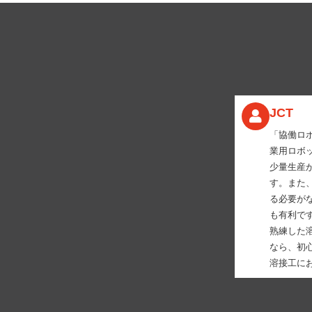
JCT
「協働ロ
業用ロボ
少量生産
す。また
る必要が
も有利で
熟練した
なら、初
溶接工に