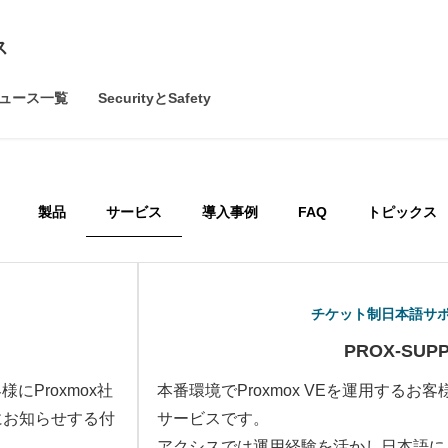
ス
ュース一覧
SecurityとSafety
製品
サービス
導入事例
FAQ
トピックス
チケット制日本語サ
PROX-SUP
にProxmox社
本番環境でProxmox VEを運用する
にお知らせする付
サービスです。
アクシスでは運用経験を活かし日本語によ