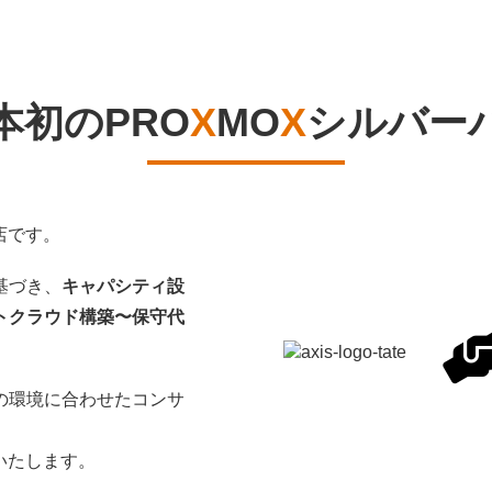
本初のPRO
X
MO
X
シルバー
店です。
基づき、
キャパシティ設
トクラウド構築〜保守代
の環境に合わせたコンサ
いたします。