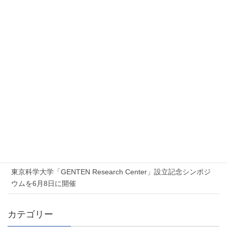
アクシスはおかげさまで創立25周年を迎えました 〜25周
年を記念して本日よりキャンペーン実施〜
新着記事
2026年7月17日
Proxmox 無料オンラインセミナー「Proxmox 最新ソリューショ
ンセミナー」を開催します
2026年7月6日
夏季休業のお知らせ
2026年6月5日
東京科学大学「GENTEN Research Center」設立記念シンポジ
ウムを6月8日に開催
カテゴリー