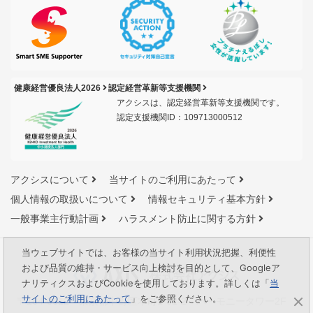
健康経営優良法人2026
認定経営革新等支援機関
アクシスは、認定経営革新等支援機関です。
認定支援機関ID：109713000512
アクシスについて
当サイトのご利用にあたって
個人情報の取扱いについて
情報セキュリティ基本方針
一般事業主行動計画
ハラスメント防止に関する方針
当ウェブサイトでは、お客様の当サイト利用状況把握、利便性
および品質の維持・サービス向上検討を目的として、Googleア
ナリティクスおよびCookieを使用しております。詳しくは「
当
サイトのご利用にあたって
」をご参照ください。
〒164-0012 東京都中野区本町1-32-2 ハーモニータワー2F