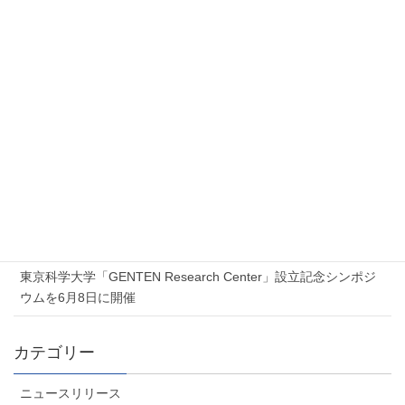
1
2
»
新着記事
2026年7月17日
Proxmox 無料オンラインセミナー「Proxmox 最新ソリューショ
ンセミナー」を開催します
2026年7月6日
夏季休業のお知らせ
2026年6月5日
東京科学大学「GENTEN Research Center」設立記念シンポジ
ウムを6月8日に開催
カテゴリー
ニュースリリース