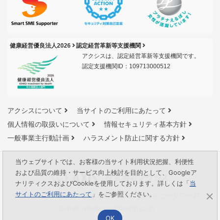
健康経営優良法人2026
認定経営革新等支援機関
アクシスは、認定経営革新等支援機関です。
認定支援機関ID：109713000512
アクシスについて
当サイトのご利用にあたって
個人情報の取扱いについて
情報セキュリティ基本方針
一般事業主行動計画
ハラスメント防止に関する方針
当ウェブサイトでは、お客様の当サイト利用状況把握、利便性
および品質の維持・サービス向上検討を目的として、Googleア
ナリティクスおよびCookieを使用しております。詳しくは「
当
サイトのご利用にあたって
」をご参照ください。
〒164-0012 東京都中野区本町1-32-2 ハーモニータワー2F
E-mail:
otoiawase@axisjp.co.jp
OK