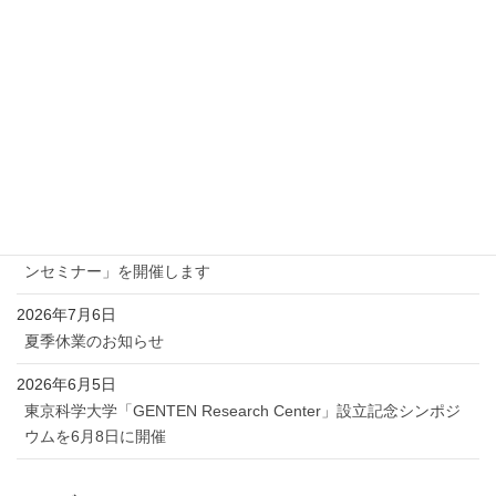
されます。人間の身体性や意識、適応能力、
創造性の原点を探究する研究者や企業が集
い、今後の研究構想や産学共創の可能性につ
いて発信します。
新着記事
2026年7月17日
Proxmox 無料オンラインセミナー「Proxmox 最新ソリューショ
ンセミナー」を開催します
2026年7月6日
夏季休業のお知らせ
2026年6月5日
東京科学大学「GENTEN Research Center」設立記念シンポジ
ウムを6月8日に開催