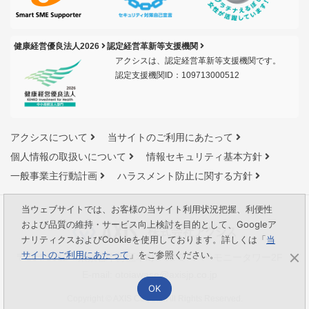
健康経営優良法人2026
認定経営革新等支援機関
アクシスは、認定経営革新等支援機関です。
認定支援機関ID：109713000512
アクシスについて
当サイトのご利用にあたって
個人情報の取扱いについて
情報セキュリティ基本方針
一般事業主行動計画
ハラスメント防止に関する方針
当ウェブサイトでは、お客様の当サイト利用状況把握、利便性
および品質の維持・サービス向上検討を目的として、Googleア
ナリティクスおよびCookieを使用しております。詳しくは「
当
サイトのご利用にあたって
」をご参照ください。
〒164-0012 東京都中野区本町1-32-2 ハーモニータワー2F
E-mail:
otoiawase@axisjp.co.jp
OK
Copyright © AXIS Co., Ltd. All Rights Reserved.