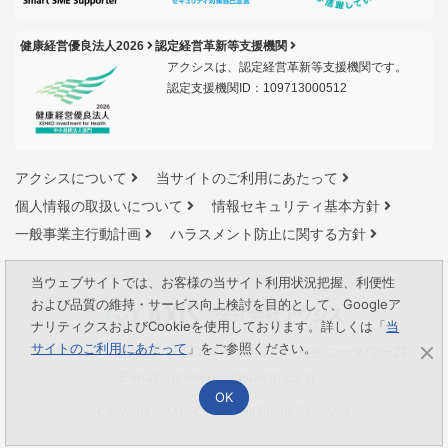
健康経営優良法人2026
認定経営革新等支援機関
アクシスは、認定経営革新等支援機関です。
認定支援機関ID：109713000512
アクシスについて
当サイトのご利用にあたって
個人情報の取扱いについて
情報セキュリティ基本方針
一般事業主行動計画
ハラスメント防止に関する方針
当ウェブサイトでは、お客様の当サイト利用状況把握、利便性
および品質の維持・サービス向上検討を目的として、Googleア
ナリティクスおよびCookieを使用しております。詳しくは「
当
サイトのご利用にあたって
」をご参照ください。
〒164-0012 東京都中野区本町1-32-2 ハーモニータワー2F
E-mail:
otoiawase@axisjp.co.jp
OK
Copyright © AXIS Co., Ltd. All Rights Reserved.