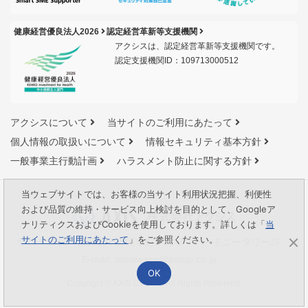
健康経営優良法人2026
認定経営革新等支援機関
アクシスは、認定経営革新等支援機関です。
認定支援機関ID：109713000512
アクシスについて
当サイトのご利用にあたって
個人情報の取扱いについて
情報セキュリティ基本方針
一般事業主行動計画
ハラスメント防止に関する方針
当ウェブサイトでは、お客様の当サイト利用状況把握、利便性
および品質の維持・サービス向上検討を目的として、Googleア
ナリティクスおよびCookieを使用しております。詳しくは「
当
サイトのご利用にあたって
」をご参照ください。
〒164-0012 東京都中野区本町1-32-2 ハーモニータワー2F
E-mail:
otoiawase@axisjp.co.jp
OK
Copyright © AXIS Co., Ltd. All Rights Reserved.