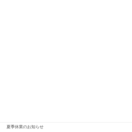
2019年3月1日
キニナル
どうしてますか？WordPress
の更新アップデート
AXISでは新しいサービスの一部として、
WordPressサイトの開設・複製などを簡単に
できるツールを開発中です！
新着記事
2026年7月17日
Proxmox 無料オンラインセミナー「Proxmox 最新ソリューショ
ンセミナー」を開催します
2026年7月6日
夏季休業のお知らせ