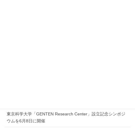
へ発信できるWebサイトの企画・構築を支援
いたしました。公開後も継続的な保守・運用
支援を通じ、安定した情報発信環境の維持に
取り組んでおります。
新着記事
2026年7月17日
Proxmox 無料オンラインセミナー「Proxmox 最新ソリューショ
ンセミナー」を開催します
2026年7月6日
夏季休業のお知らせ
2026年6月5日
東京科学大学「GENTEN Research Center」設立記念シンポジ
ウムを6月8日に開催