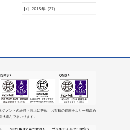
[+]
2015
(27)
ISMS
QMS
ネジメントの維持・向上に努め、お客様の信頼をより一層高め
取り組んでまいります。
SECURITY ACTION
プラチナえるぼし認定