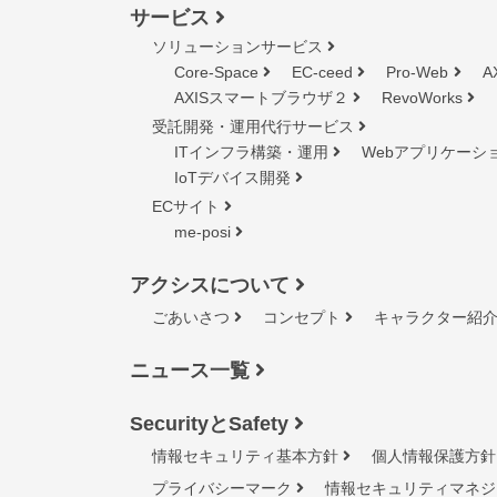
サービス
ソリューションサービス
Core-Space
EC-ceed
Pro-Web
A
AXISスマートブラウザ２
RevoWorks
受託開発・運用代行サービス
ITインフラ構築・運用
Webアプリケーシ
IoTデバイス開発
ECサイト
me-posi
アクシスについて
ごあいさつ
コンセプト
キャラクター紹
ニュース一覧
SecurityとSafety
情報セキュリティ基本方針
個人情報保護方針
プライバシーマーク
情報セキュリティマネジ