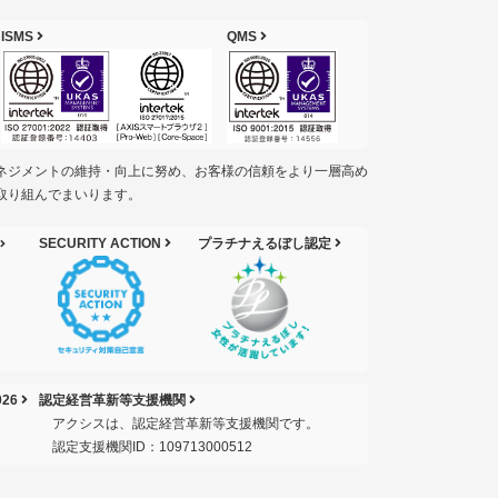
ISMS
QMS
ネジメントの維持・向上に努め、お客様の信頼をより一層高め
取り組んでまいります。
SECURITY ACTION
プラチナえるぼし認定
26
認定経営革新等支援機関
アクシスは、認定経営革新等支援機関です。
認定支援機関ID：109713000512