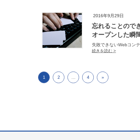
2016年9月29日
忘れることのできない光景 [ 1 ] 大規模コミュニティサイトが
オープンした瞬
失敗できないWebコン
1
2
…
4
»