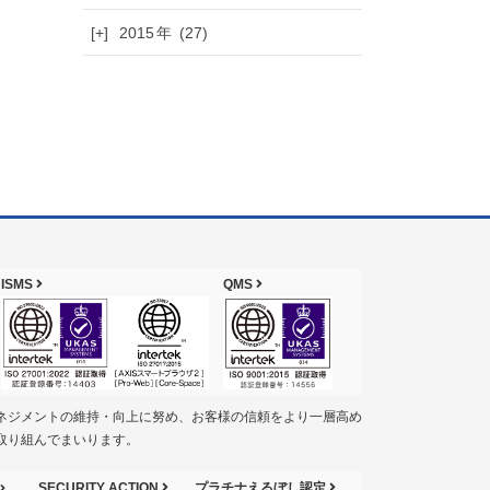
[+]
2015
(27)
ISMS
QMS
ネジメントの維持・向上に努め、お客様の信頼をより一層高め
取り組んでまいります。
SECURITY ACTION
プラチナえるぼし認定