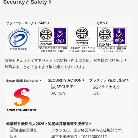
SecurityとSafety
ISMS
QMS
プライバシーマーク
情報セキュリティマネジメントの維持・向上に努め、お客様の信頼をより一
層高めることができるよう取り組んでまいります。
SECURITY ACTION
プラチナえるぼし認定
Smart SME Supporter
健康経営優良法人2026
認定経営革新等支援機関
アクシスは、認定経営革新等支援機関です。
認定支援機関ID：109713000512