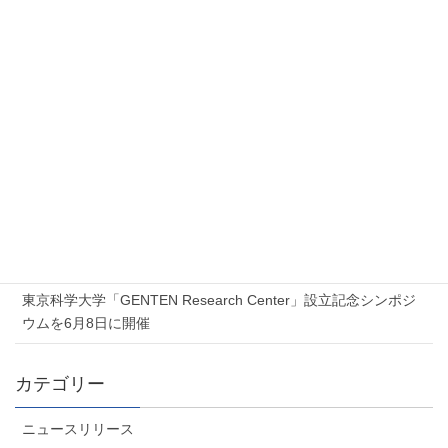
ンツを改善する
新着記事
2026年7月17日
Proxmox 無料オンラインセミナー「Proxmox 最新ソリューショ
ンセミナー」を開催します
2026年7月6日
夏季休業のお知らせ
2026年6月5日
東京科学大学「GENTEN Research Center」設立記念シンポジ
ウムを6月8日に開催
カテゴリー
ニュースリリース