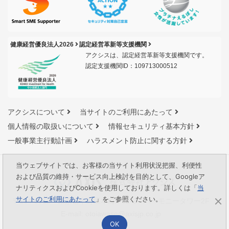
健康経営優良法人2026
認定経営革新等支援機関
アクシスは、認定経営革新等支援機関です。
認定支援機関ID：109713000512
アクシスについて
当サイトのご利用にあたって
個人情報の取扱いについて
情報セキュリティ基本方針
一般事業主行動計画
ハラスメント防止に関する方針
当ウェブサイトでは、お客様の当サイト利用状況把握、利便性
および品質の維持・サービス向上検討を目的として、Googleア
ナリティクスおよびCookieを使用しております。詳しくは「
当
サイトのご利用にあたって
」をご参照ください。
〒164-0012 東京都中野区本町1-32-2 ハーモニータワー2F
E-mail:
otoiawase@axisjp.co.jp
OK