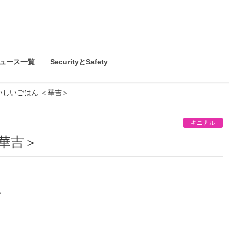
ュース一覧
SecurityとSafety
いしいごはん ＜華吉＞
キニナル
＜華吉＞
？