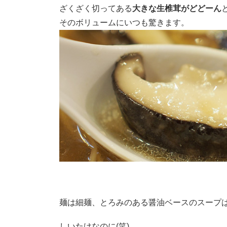
ざくざく切ってある
大きな生椎茸がどどーん
そのボリュームにいつも驚きます。
麺は細麺、とろみのある醤油ベースのスープ
しいたけなのに(笑)