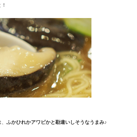
と！
は、
ふかひれかアワビかと勘違いしそうなうまみ♪