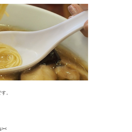
です。
><